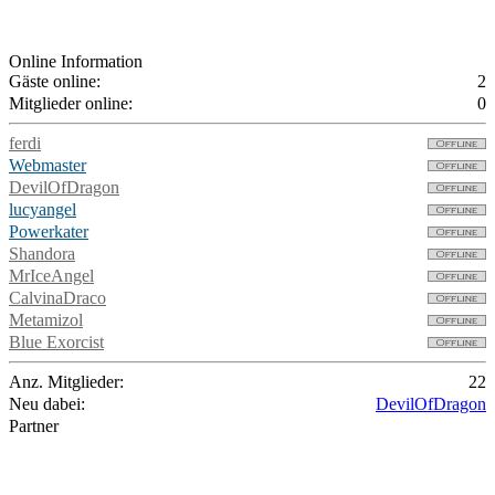
Online Information
Gäste online:
2
Mitglieder online:
0
ferdi
Webmaster
DevilOfDragon
lucyangel
Powerkater
Shandora
MrIceAngel
CalvinaDraco
Metamizol
Blue Exorcist
Anz. Mitglieder:
22
Neu dabei:
DevilOfDragon
Partner