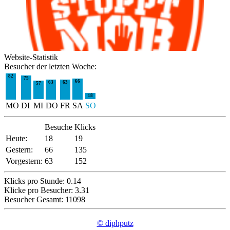
Website-Statistik
Besucher der letzten Woche:
82
75
66
63
63
57
18
MO
DI
MI
DO
FR
SA
SO
Besuche
Klicks
Heute:
18
19
Gestern:
66
135
Vorgestern:
63
152
Klicks pro Stunde: 0.14
Klicke pro Besucher: 3.31
Besucher Gesamt: 11098
© diphputz