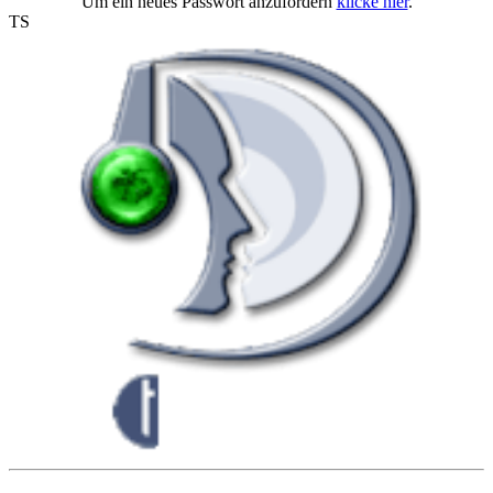
Um ein neues Passwort anzufordern
klicke hier
.
TS